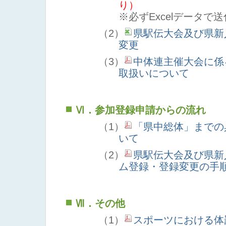
り）
※必ずExcelデータで
（2）
県駅伝大会及び県新
変更
（3）
中体連主催大会に係
取扱いについて
Ⅵ．参加登録申請からの流れ
（1）
「県中総体」までの
いて
（2）
県駅伝大会及び県新
ム登録・登録変更の手
Ⅶ．その他
（1）
スポーツにおける体