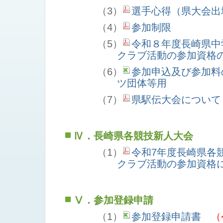
（3）
選手心得（県大会出
（4）
参加制限
（5）
令和８年度長崎県中
クラブ活動の参加資格
（6）
参加申込及び参加料
ツ団体等用
（7）
県駅伝大会について
Ⅳ．長崎県各競技新人大会
（1）
令和7年度長崎県各
クラブ活動の参加資格
Ⅴ．参加登録申請
（1）
参加登録申請書
（